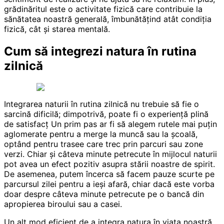
grădinăritul este o activitate fizică care contribuie la
sănătatea noastră generală, îmbunătățind atât condiția
fizică, cât și starea mentală.
Cum să integrezi natura în rutina
zilnică
Integrarea naturii în rutina zilnică nu trebuie să fie o
sarcină dificilă; dimpotrivă, poate fi o experiență plină
de satisfacț Un prim pas ar fi să alegem rutele mai puțin
aglomerate pentru a merge la muncă sau la școală,
optând pentru trasee care trec prin parcuri sau zone
verzi. Chiar și câteva minute petrecute în mijlocul naturii
pot avea un efect pozitiv asupra stării noastre de spirit.
De asemenea, putem încerca să facem pauze scurte pe
parcursul zilei pentru a ieși afară, chiar dacă este vorba
doar despre câteva minute petrecute pe o bancă din
apropierea biroului sau a casei.
Un alt mod eficient de a integra natura în viața noastră