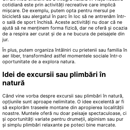
cotidiană este prin activități recreative care implică
mișcare. De exemplu, putem opta pentru mersul pe
bicicletă sau alergatul în parc în loc să ne antrenăm într-
o sală de sport închisă. Aceste activități nu doar că ne
ajută să ne menținem forma fizică, dar ne oferă și ocazia
de a respira aer curat și de a ne bucura de peisajele din
jur.
În plus, putem organiza întâlniri cu prietenii sau familia în
aer liber, transformând astfel momentele sociale într-o
oportunitate de a explora natura.
Idei de excursii sau plimbări în
natură
Când vine vorba despre excursii sau plimbări în natură,
opțiunile sunt aproape nelimitate. O idee excelentă ar fi
să explorăm traseele montane din apropierea localității
noastre. Muntele oferă nu doar peisaje spectaculoase, ci
și oportunități variate pentru drumeții, alpinism sau pur
și simplu plimbări relaxante pe poteci bine marcate.