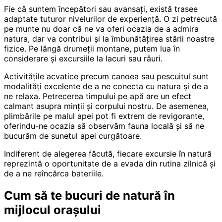
Fie că suntem începători sau avansați, există trasee
adaptate tuturor nivelurilor de experiență. O zi petrecută
pe munte nu doar că ne va oferi ocazia de a admira
natura, dar va contribui și la îmbunătățirea stării noastre
fizice. Pe lângă drumeții montane, putem lua în
considerare și excursiile la lacuri sau râuri.
Activitățile acvatice precum canoea sau pescuitul sunt
modalități excelente de a ne conecta cu natura și de a
ne relaxa. Petrecerea timpului pe apă are un efect
calmant asupra minții și corpului nostru. De asemenea,
plimbările pe malul apei pot fi extrem de revigorante,
oferindu-ne ocazia să observăm fauna locală și să ne
bucurăm de sunetul apei curgătoare.
Indiferent de alegerea făcută, fiecare excursie în natură
reprezintă o oportunitate de a evada din rutina zilnică și
de a ne reîncărca bateriile.
Cum să te bucuri de natură în
mijlocul orașului