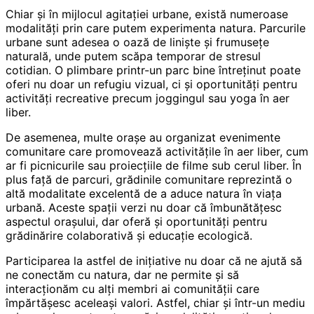
Chiar și în mijlocul agitației urbane, există numeroase
modalități prin care putem experimenta natura. Parcurile
urbane sunt adesea o oază de liniște și frumusețe
naturală, unde putem scăpa temporar de stresul
cotidian. O plimbare printr-un parc bine întreținut poate
oferi nu doar un refugiu vizual, ci și oportunități pentru
activități recreative precum joggingul sau yoga în aer
liber.
De asemenea, multe orașe au organizat evenimente
comunitare care promovează activitățile în aer liber, cum
ar fi picnicurile sau proiecțiile de filme sub cerul liber. În
plus față de parcuri, grădinile comunitare reprezintă o
altă modalitate excelentă de a aduce natura în viața
urbană. Aceste spații verzi nu doar că îmbunătățesc
aspectul orașului, dar oferă și oportunități pentru
grădinărire colaborativă și educație ecologică.
Participarea la astfel de inițiative nu doar că ne ajută să
ne conectăm cu natura, dar ne permite și să
interacționăm cu alți membri ai comunității care
împărtășesc aceleași valori. Astfel, chiar și într-un mediu