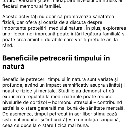
tuturor vârstele și pot fi adaptate nivelului de fitness al
fiecărui membru al familiei.
Aceste activități nu doar că promovează sănătatea
fizică, dar oferă și ocazia de a discuta despre
importanța protejării mediului natural. În plus, explorarea
unor locuri noi împreună poate întări legătura familială și
poate crea amintiri durabile care vor fi prețuite ani la
rând.
Beneficiile petrecerii timpului în
natură
Beneficiile petrecerii timpului în natură sunt variate și
profunde, având un impact semnificativ asupra sănătății
noastre fizice și mentale. Studiile au demonstrat că
expunerea regulată la medii naturale poate reduce
nivelurile de cortizol – hormonul stresului – contribuind
astfel la o stare generală mai bună de sănătate mentală.
De asemenea, timpul petrecut în aer liber stimulează
sistemul imunitar și îmbunătățește circulația sanguină,
ceea ce duce la o stare fizică mai bună.