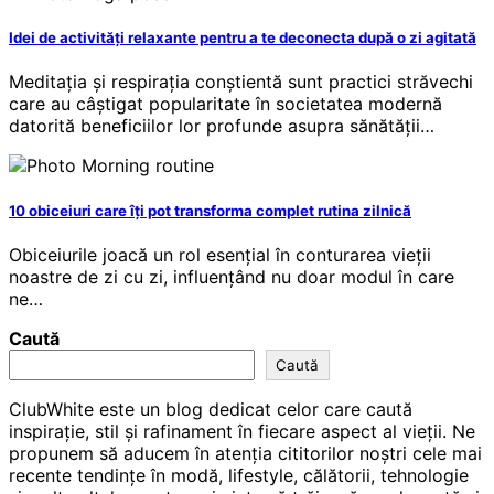
Idei de activități relaxante pentru a te deconecta după o zi agitată
Meditația și respirația conștientă sunt practici străvechi
care au câștigat popularitate în societatea modernă
datorită beneficiilor lor profunde asupra sănătății…
10 obiceiuri care îți pot transforma complet rutina zilnică
Obiceiurile joacă un rol esențial în conturarea vieții
noastre de zi cu zi, influențând nu doar modul în care
ne…
Caută
Caută
ClubWhite este un blog dedicat celor care caută
inspirație, stil și rafinament în fiecare aspect al vieții. Ne
propunem să aducem în atenția cititorilor noștri cele mai
recente tendințe în modă, lifestyle, călătorii, tehnologie