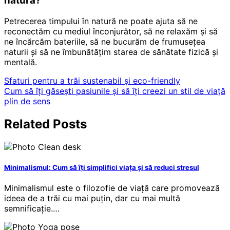
natură?
Petrecerea timpului în natură ne poate ajuta să ne
reconectăm cu mediul înconjurător, să ne relaxăm și să
ne încărcăm bateriile, să ne bucurăm de frumusețea
naturii și să ne îmbunătățim starea de sănătate fizică și
mentală.
Navigare
Sfaturi pentru a trăi sustenabil și eco-friendly
Cum să îți găsești pasiunile și să îți creezi un stil de viață
în
plin de sens
articole
Related Posts
Minimalismul: Cum să îți simplifici viața și să reduci stresul
Minimalismul este o filozofie de viață care promovează
ideea de a trăi cu mai puțin, dar cu mai multă
semnificație.…