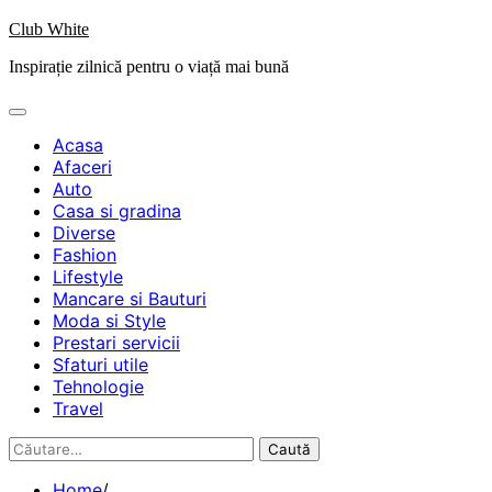
Skip
Club White
to
Inspirație zilnică pentru o viață mai bună
content
Acasa
Afaceri
Auto
Casa si gradina
Diverse
Fashion
Lifestyle
Mancare si Bauturi
Moda si Style
Prestari servicii
Sfaturi utile
Tehnologie
Travel
Caută
după:
Home