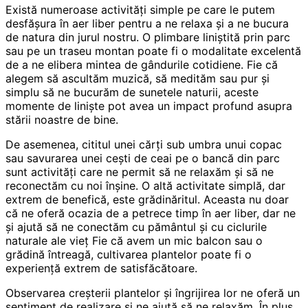
Există numeroase activități simple pe care le putem
desfășura în aer liber pentru a ne relaxa și a ne bucura
de natura din jurul nostru. O plimbare liniștită prin parc
sau pe un traseu montan poate fi o modalitate excelentă
de a ne elibera mintea de gândurile cotidiene. Fie că
alegem să ascultăm muzică, să medităm sau pur și
simplu să ne bucurăm de sunetele naturii, aceste
momente de liniște pot avea un impact profund asupra
stării noastre de bine.
De asemenea, cititul unei cărți sub umbra unui copac
sau savurarea unei cești de ceai pe o bancă din parc
sunt activități care ne permit să ne relaxăm și să ne
reconectăm cu noi înșine. O altă activitate simplă, dar
extrem de benefică, este grădinăritul. Aceasta nu doar
că ne oferă ocazia de a petrece timp în aer liber, dar ne
și ajută să ne conectăm cu pământul și cu ciclurile
naturale ale vieț Fie că avem un mic balcon sau o
grădină întreagă, cultivarea plantelor poate fi o
experiență extrem de satisfăcătoare.
Observarea creșterii plantelor și îngrijirea lor ne oferă un
sentiment de realizare și ne ajută să ne relaxăm. În plus,