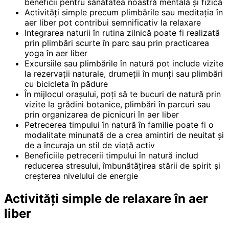
beneficii pentru sănătatea noastră mentală și fizică
Activități simple precum plimbările sau meditația în
aer liber pot contribui semnificativ la relaxare
Integrarea naturii în rutina zilnică poate fi realizată
prin plimbări scurte în parc sau prin practicarea
yoga în aer liber
Excursiile sau plimbările în natură pot include vizite
la rezervații naturale, drumeții în munți sau plimbări
cu bicicleta în pădure
În mijlocul orașului, poți să te bucuri de natură prin
vizite la grădini botanice, plimbări în parcuri sau
prin organizarea de picnicuri în aer liber
Petrecerea timpului în natură în familie poate fi o
modalitate minunată de a crea amintiri de neuitat și
de a încuraja un stil de viață activ
Beneficiile petrecerii timpului în natură includ
reducerea stresului, îmbunătățirea stării de spirit și
creșterea nivelului de energie
Activități simple de relaxare în aer
liber